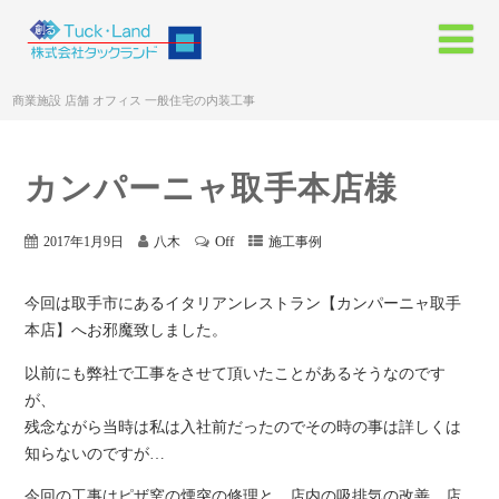
商業施設 店舗 オフィス 一般住宅の内装工事
カンパーニャ取手本店様
Off
2017年1月9日
八木
施工事例
今回は取手市にあるイタリアンレストラン【カンパーニャ取手
本店】へお邪魔致しました。
以前にも弊社で工事をさせて頂いたことがあるそうなのです
が、
残念ながら当時は私は入社前だったのでその時の事は詳しくは
知らないのですが…
今回の工事はピザ窯の煙突の修理と、店内の吸排気の改善、店