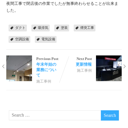
夜間工事で閉店後の作業でしたが無事終わらせることが出来ま
した。
ダクト
吸排気
塗装
煙突工事
空調設備
電気設備
Previous Post
Next Post
年末年始の
更新情報
業務につい
施工事例
て
施工事例