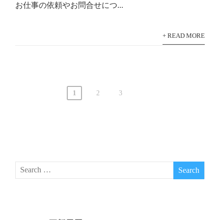
お仕事の依頼やお問合せにつ...
+ READ MORE
投
1
2
3
稿
ナ
ビ
ゲ
ー
シ
ョ